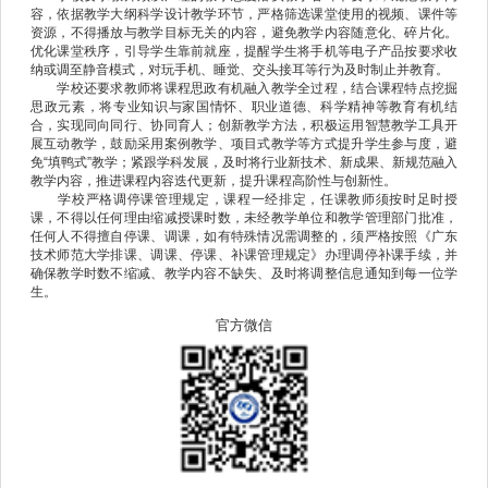
容，依据教学大纲科学设计教学环节，严格筛选课堂使用的视频、课件等
资源，不得播放与教学目标无关的内容，避免教学内容随意化、碎片化。
优化课堂秩序，引导学生靠前就座，提醒学生将手机等电子产品按要求收
纳或调至静音模式，对玩手机、睡觉、交头接耳等行为及时制止并教育。
学校还要求教师将课程思政有机融入教学全过程，结合课程特点挖掘
思政元素，将专业知识与家国情怀、职业道德、科学精神等教育有机结
合，实现同向同行、协同育人；创新教学方法，积极运用智慧教学工具开
展互动教学，鼓励采用案例教学、项目式教学等方式提升学生参与度，避
免“填鸭式”教学；紧跟学科发展，及时将行业新技术、新成果、新规范融入
教学内容，推进课程内容迭代更新，提升课程高阶性与创新性。
学校严格调停课管理规定，课程一经排定，任课教师须按时足时授
课，不得以任何理由缩减授课时数，未经教学单位和教学管理部门批准，
任何人不得擅自停课、调课，如有特殊情况需调整的，须严格按照《广东
技术师范大学排课、调课、停课、补课管理规定》办理调停补课手续，并
确保教学时数不缩减、教学内容不缺失、及时将调整信息通知到每一位学
生。
官方微信